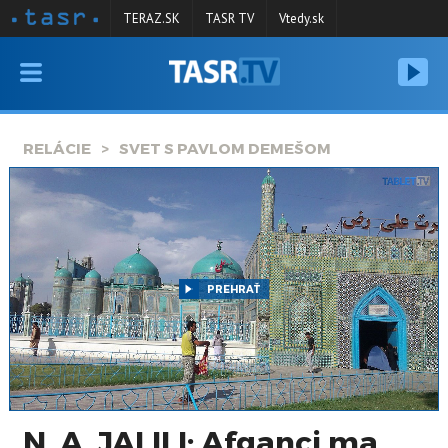
TERAZ.SK
TASR TV
Vtedy.sk
VYSIELANIE
RELÁCIE
RELÁCIE
SVET S PAVLOM DEMEŠOM
SPRAVODAJSTVO
KONTAKT
ARCHÍV
PREHRAŤ
N. A. JALILI: Afganci ma