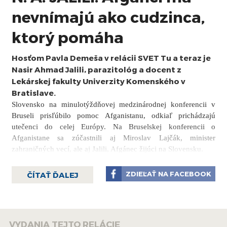
nevnímajú ako cudzinca,
ktorý pomáha
Hosťom Pavla Demeša v relácii SVET Tu a teraz je
Nasir Ahmad Jalili, parazitológ a docent z
Lekárskej fakulty Univerzity Komenského v
Bratislave.
Slovensko na minulotýždňovej medzinárodnej konferencii v
Bruseli prisľúbilo pomoc Afganistanu, odkiaľ prichádzajú
utečenci do celej Európy. Na Bruselskej konferencii o
Afganistane sa zúčastnili aj Miroslav Lajčák, minister
zahraničných vecí, ale aj Jalili, Afgánec žijúci na Slovensku.
Ako uviedol v rozhovore s Pavlom Demešom, skutočnosť, že
ZDIEĽAŤ NA FACEBOOK
ČÍTAŤ ĎALEJ
až 75 štátov sa v Bruseli stretlo, aby premýšľalo o zintenzívnení
pomoci pre Afganistan, je pre neho potešujúca, no ešte väčšmi
potešujúci je fakt, že pre Slovensko je Afganistan prioritou pre
rozvojovú pomoc. Naša krajina podporuje Afganistan v oblasti
VYDANIA TEJTO RELÁCIE
vzdelávania a zdravotníctva a minulý týždeň Jalili prevzal od