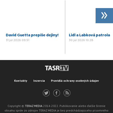
»
David Guetta prepíše dejiny!
Lidl a Labková patrola
31 júl 2026 09:51
30 júl 2026 10:28
Kontakty
Inzercia
Pravidlá ochrany osobných údajov
Copyright ©
TERAZ MEDIA
2014-2022. Publikovanie alebo ďalšie šírenie
obsahu správ zo zdrojov TERAZ MEDIA je bez predchádzajúceho písomného