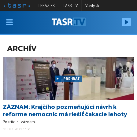
TERAZ.SK
TASR TV
Vtedy.sk
VYSIELANIE
RELÁCIE
ARCHÍV
SPRAVODAJSTVO
KONTAKT
ARCHÍV
PREHRAŤ
ZÁZNAM: Krajčího pozmeňujúci návrh k
reforme nemocníc má riešiť čakacie lehoty
Pozrite si záznam.
10 DEC 2021 13:31