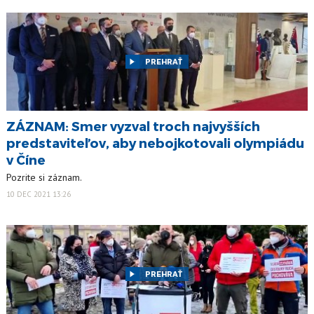
PREHRAŤ
ZÁZNAM: Smer vyzval troch najvyšších
predstaviteľov, aby nebojkotovali olympiádu
v Číne
Pozrite si záznam.
10 DEC 2021 13:26
PREHRAŤ