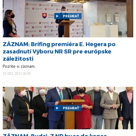
PREHRAŤ
ZÁZNAM: Brífing premiéra E. Hegera po
zasadnutí Výboru NR SR pre európske
záležitosti
Pozrite si záznam.
15 DEC 2021 10:20
PREHRAŤ
ZÁZNAM: Budaj: Z NP by sa do konca