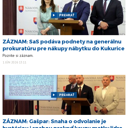
PREHRAŤ
ZÁZNAM: SaS podáva podnety na generálnu
prokuratúru pre nákupy nábytku do Kukurice
Pozrite si záznam.
1 JÚN 2026 13:11
PREHRAŤ
ZÁZNAM: Gašpar: Snaha o odvolanie je
hystériou i snahou prekryť kauzu matky lídra