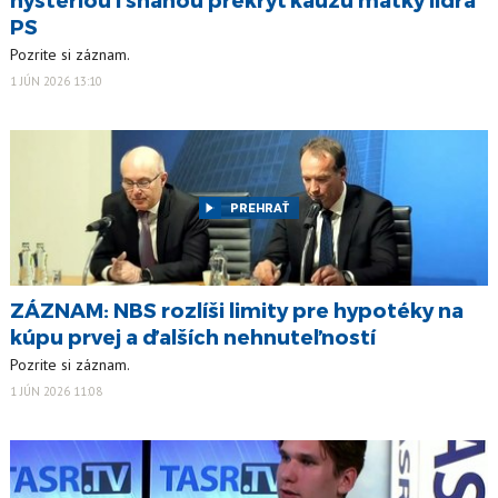
PS
Pozrite si záznam.
1 JÚN 2026 13:10
PREHRAŤ
ZÁZNAM: NBS rozlíši limity pre hypotéky na
kúpu prvej a ďalších nehnuteľností
Pozrite si záznam.
1 JÚN 2026 11:08