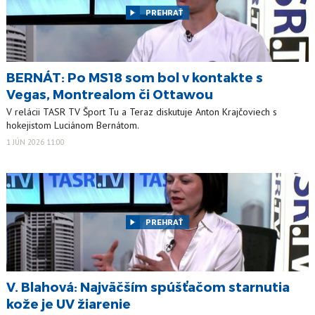
PREHRAŤ
BERNÁT: Po MS18 som bol v kontakte s
Vegas, Montrealom či Ottawou
V relácii TASR TV Šport Tu a Teraz diskutuje Anton Krajčoviech s
hokejistom Luciánom Bernátom.
1 JÚN 2026 11:00
PREHRAŤ
V. Blahová: Najväčším spúšťačom starnutia
kože je UV žiarenie