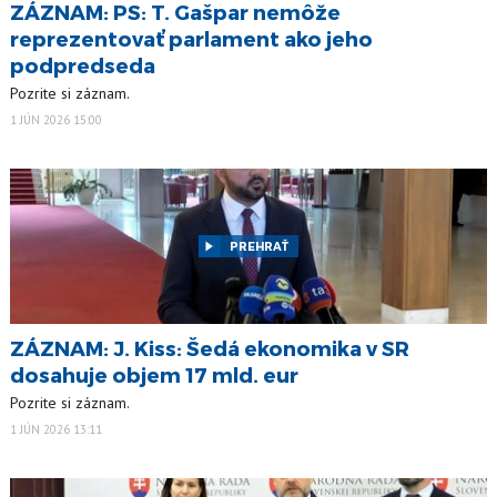
ZÁZNAM: PS: T. Gašpar nemôže
reprezentovať parlament ako jeho
podpredseda
Pozrite si záznam.
1 JÚN 2026 15:00
PREHRAŤ
ZÁZNAM: J. Kiss: Šedá ekonomika v SR
dosahuje objem 17 mld. eur
Pozrite si záznam.
1 JÚN 2026 13:11