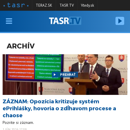
TERAZ.SK
TASR TV
Vtedy.sk
VYSIELANIE
RELÁCIE
ARCHÍV
SPRAVODAJSTVO
KONTAKT
ARCHÍV
PREHRAŤ
ZÁZNAM: Opozícia kritizuje systém
ePrihlášky, hovoria o zdĺhavom procese a
chaose
Pozrite si záznam.
1 JÚN 2026 17:08