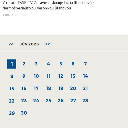
V relácii TASR TV Zdravie diskutuje Lucia Illanitzová s
dermošpecialistkou Veronikou Blahovou.
1 JÚN 2026 09:00
<<
JÚN 2026
>>
2
3
4
5
6
7
1
9
10
11
12
13
14
8
16
17
18
19
20
21
15
23
24
25
26
27
28
22
30
29