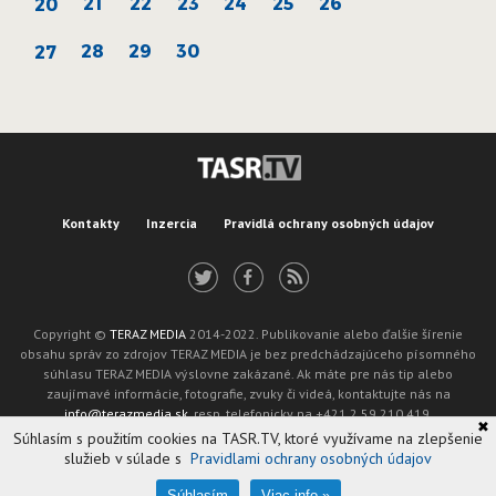
21
22
23
24
25
26
20
28
29
30
27
Kontakty
Inzercia
Pravidlá ochrany osobných údajov
Copyright ©
TERAZ MEDIA
2014-2022. Publikovanie alebo ďalšie šírenie
obsahu správ zo zdrojov TERAZ MEDIA je bez predchádzajúceho písomného
súhlasu TERAZ MEDIA výslovne zakázané. Ak máte pre nás tip alebo
zaujímavé informácie, fotografie, zvuky či videá, kontaktujte nás na
info@terazmedia.sk
, resp. telefonicky na +421 2 59 210 419.
✖
Žiadosť o zverejnenie opravy v zmysle zákona o publikáciách je možné zaslať
Súhlasím s použitím cookies na TASR.TV, ktoré využívame na zlepšenie
na adresu oprava@tasr.sk.
služieb v súlade s
Pravidlami ochrany osobných údajov
Web design and technology by
ADIT
.
Oznámenie prevádzkovateľa podľa § 11a zákona č. 265/2022 Z. z.
Súhlasím
Viac info »