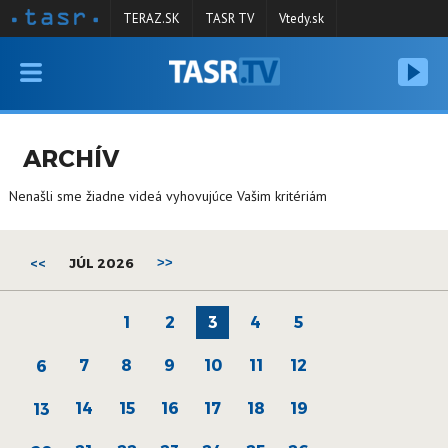
TERAZ.SK
TASR TV
Vtedy.sk
VYSIELANIE
RELÁCIE
ARCHÍV
SPRAVODAJSTVO
Nenašli sme žiadne videá vyhovujúce Vašim kritériám
KONTAKT
ARCHÍV
<<
JÚL 2026
>>
1
2
3
4
5
7
8
9
10
11
12
6
14
15
16
17
18
19
13