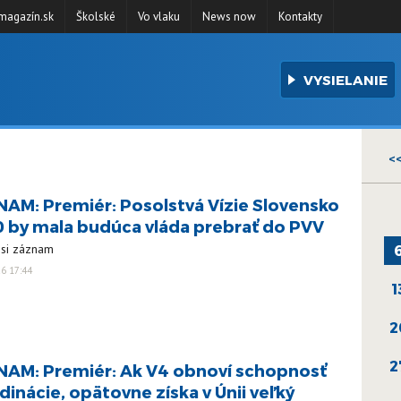
agazín.sk
Školské
Vo vlaku
News now
Kontakty
VYSIELANIE
<
AM: Premiér: Posolstvá Vízie Slovensko
 by mala budúca vláda prebrať do PVV
 si záznam
26 17:44
1
2
2
AM: Premiér: Ak V4 obnoví schopnosť
dinácie, opätovne získa v Únii veľký