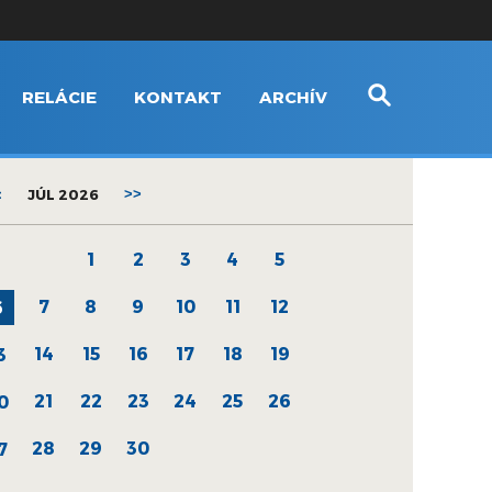
RELÁCIE
KONTAKT
ARCHÍV
<
JÚL 2026
>>
1
2
3
4
5
7
8
9
10
11
12
6
14
15
16
17
18
19
3
21
22
23
24
25
26
0
28
29
30
7