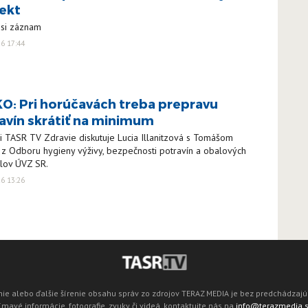
ekt
 si záznam
26 17:44
O: Pri horúčavách treba prepravu
avín skrátiť na minimum
ii TASR TV Zdravie diskutuje Lucia Illanitzová s Tomášom
z Odboru hygieny výživy, bezpečnosti potravín a obalových
álov ÚVZ SR.
26 13:26
ie alebo ďalšie šírenie obsahu správ zo zdrojov TERAZ MEDIA je bez predchádza
mavé informácie, fotografie, zvuky či videá, kontaktujte nás na
info@terazmedia.