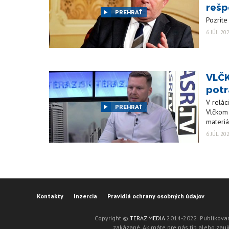
rešp
PREHRAŤ
Pozrite
6 JÚL 20
VLČK
potr
V relác
PREHRAŤ
Vlčkom 
materi
6 JÚL 20
Kontakty
Inzercia
Pravidlá ochrany osobných údajov
Copyright ©
TERAZ MEDIA
2014-2022. Publikovan
zakázané. Ak máte pre nás tip alebo zaují