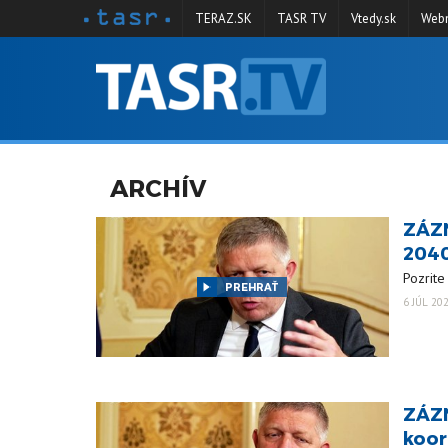
TERAZ.SK
TASR TV
Vtedy.sk
Webm
VYSIELANIE
RELÁCIE
SPRAVODAJSTVO
ARCHÍV
KONTAKT
ZÁZN
ARCHÍV
2040
Pozrite
PREHRAŤ
6 JÚL 20
ZÁZN
koor