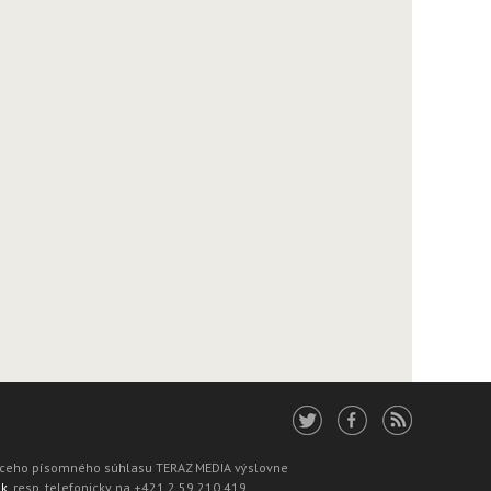
júceho písomného súhlasu TERAZ MEDIA výslovne
sk
, resp. telefonicky na +421 2 59 210 419.