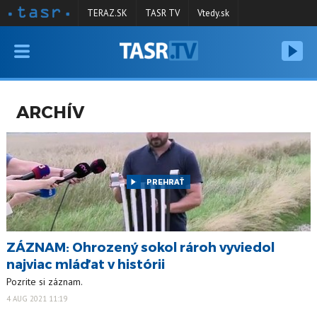
TERAZ.SK
TASR TV
Vtedy.sk
VYSIELANIE
RELÁCIE
ARCHÍV
SPRAVODAJSTVO
KONTAKT
ARCHÍV
PREHRAŤ
ZÁZNAM: Ohrozený sokol rároh vyviedol
najviac mláďat v histórii
Pozrite si záznam.
4 AUG 2021 11:19