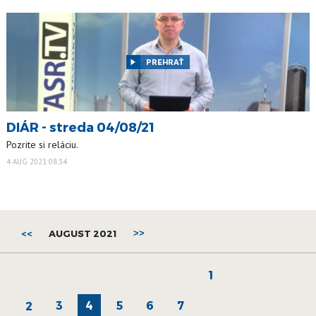
PREHRAŤ
DIÁR - streda 04/08/21
Pozrite si reláciu.
4 AUG 2021 08:34
<<
AUGUST 2021
>>
1
3
4
5
6
7
2