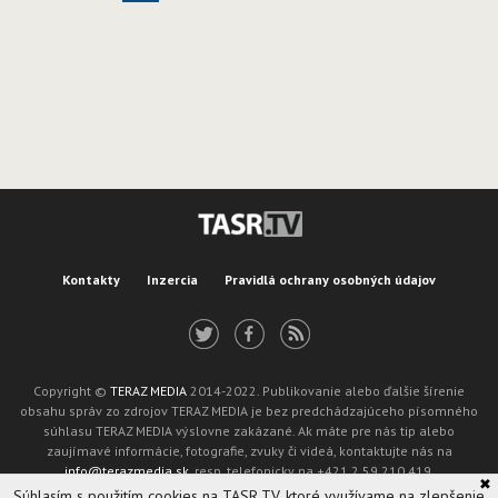
Kontakty
Inzercia
Pravidlá ochrany osobných údajov
Copyright ©
TERAZ MEDIA
2014-2022. Publikovanie alebo ďalšie šírenie
obsahu správ zo zdrojov TERAZ MEDIA je bez predchádzajúceho písomného
súhlasu TERAZ MEDIA výslovne zakázané. Ak máte pre nás tip alebo
zaujímavé informácie, fotografie, zvuky či videá, kontaktujte nás na
info@terazmedia.sk
, resp. telefonicky na +421 2 59 210 419.
✖
Žiadosť o zverejnenie opravy v zmysle zákona o publikáciách je možné zaslať
Súhlasím s použitím cookies na TASR.TV, ktoré využívame na zlepšenie