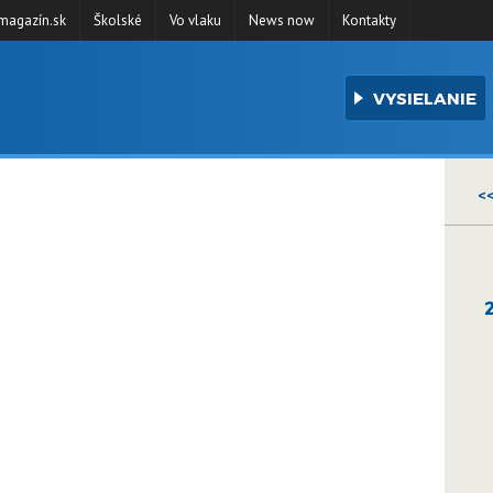
agazín.sk
Školské
Vo vlaku
News now
Kontakty
VYSIELANIE
<