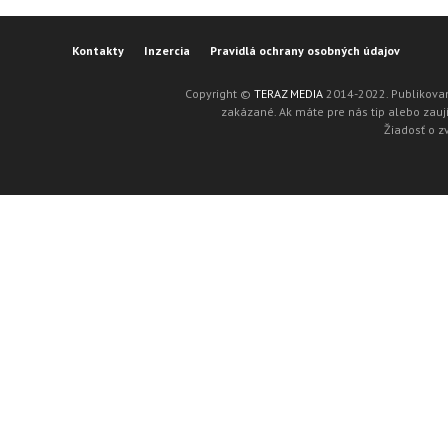
Kontakty
Inzercia
Pravidlá ochrany osobných údajov
Copyright ©
TERAZ MEDIA
2014-2022. Publikovan
zakázané. Ak máte pre nás tip alebo zaují
Žiadosť o z