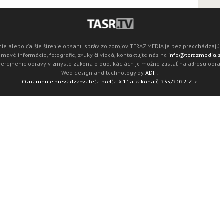
ie alebo ďalšie šírenie obsahu správ zo zdrojov TERAZ MEDIA je bez predchádza
mavé informácie, fotografie, zvuky či videá, kontaktujte nás na
info@terazmedia.
verejnenie opravy v zmysle zákona o publikáciách je možné zaslať na adresu opr
Web design and technology by
ADIT
.
Oznámenie prevádzkovateľa podľa § 11a zákona č. 265/2022 Z. z.