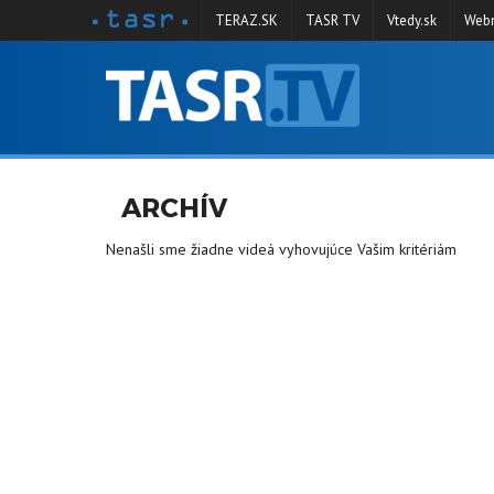
TERAZ.SK
TASR TV
Vtedy.sk
Webm
VYSIELANIE
RELÁCIE
SPRAVODAJSTVO
ARCHÍV
KONTAKT
Nenašli sme žiadne videá vyhovujúce Vašim kritériám
ARCHÍV