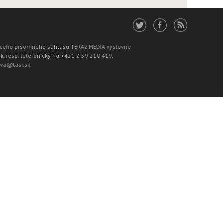
júceho písomného súhlasu TERAZ MEDIA výslovne
sk
, resp. telefonicky na +421 2 59 210 419.
ava@tasr.sk.