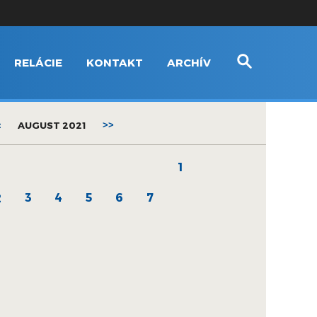
RELÁCIE
KONTAKT
ARCHÍV
<
AUGUST 2021
>>
1
3
4
5
6
7
2