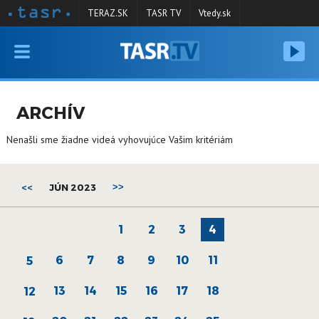
TERAZ.SK
TASR TV
Vtedy.sk
VYSIELANIE
RELÁCIE
ARCHÍV
SPRAVODAJSTVO
Nenašli sme žiadne videá vyhovujúce Vašim kritériám
KONTAKT
ARCHÍV
<<
JÚN 2023
>>
1
2
3
4
6
7
8
9
10
11
5
13
14
15
16
17
18
12