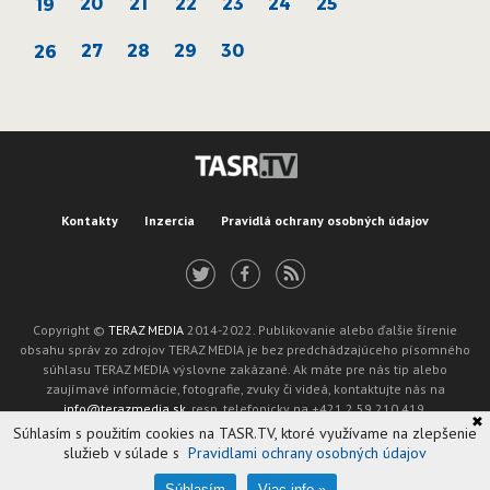
20
21
22
23
24
25
19
27
28
29
30
26
Kontakty
Inzercia
Pravidlá ochrany osobných údajov
Copyright ©
TERAZ MEDIA
2014-2022. Publikovanie alebo ďalšie šírenie
obsahu správ zo zdrojov TERAZ MEDIA je bez predchádzajúceho písomného
súhlasu TERAZ MEDIA výslovne zakázané. Ak máte pre nás tip alebo
zaujímavé informácie, fotografie, zvuky či videá, kontaktujte nás na
info@terazmedia.sk
, resp. telefonicky na +421 2 59 210 419.
✖
Žiadosť o zverejnenie opravy v zmysle zákona o publikáciách je možné zaslať
Súhlasím s použitím cookies na TASR.TV, ktoré využívame na zlepšenie
na adresu oprava@tasr.sk.
služieb v súlade s
Pravidlami ochrany osobných údajov
Web design and technology by
ADIT
.
Oznámenie prevádzkovateľa podľa § 11a zákona č. 265/2022 Z. z.
Súhlasím
Viac info »