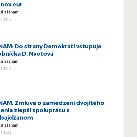
ónov eur
 si záznam.
23 14:09
AM: Do strany Demokrati vstupuje
bníčka D. Nvotová
 si záznam.
23 13:49
AM: Zmluva o zamedzení dvojitého
enia zlepší spoluprácu s
rbajdžanom
 si záznam.
23 13:19