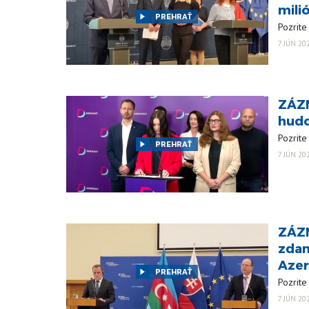
mili
PREHRAŤ
Pozrite
7 JÚN 20
ZÁZN
hudo
Pozrite
PREHRAŤ
7 JÚN 20
ZÁZN
zdan
Aze
PREHRAŤ
Pozrite
7 JÚN 20