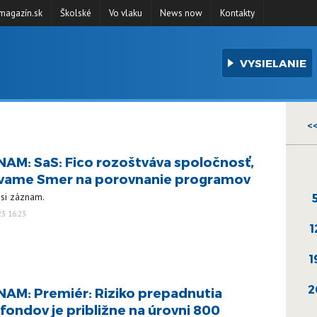
agazín.sk
Školské
Vo vlaku
News now
Kontakty
VYSIELANIE
<
AM: SaS: Fico rozoštváva spoločnosť,
vame Smer na porovnanie programov
 si záznam.
23 16:23
1
1
2
AM: Premiér: Riziko prepadnutia
fondov je približne na úrovni 800