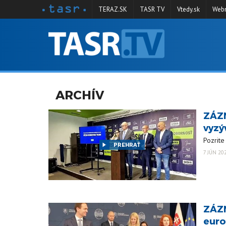
TERAZ.SK
TASR TV
Vtedy.sk
Webm
VYSIELANIE
RELÁCIE
SPRAVODAJSTVO
ARCHÍV
KONTAKT
ZÁZN
ARCHÍV
vyzý
Pozrite
PREHRAŤ
7 JÚN 20
ZÁZN
euro