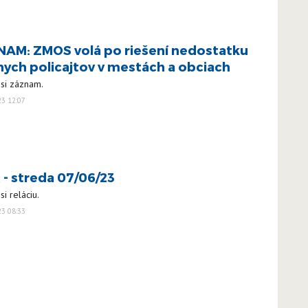
AM: ZMOS volá po riešení nedostatku
nych policajtov v mestách a obciach
 si záznam.
23 12:07
 - streda 07/06/23
si reláciu.
23 08:33