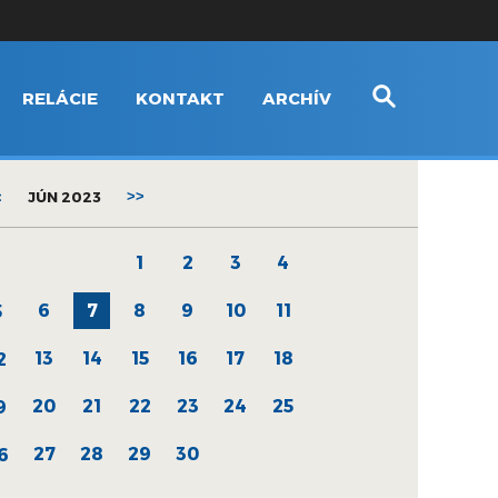
RELÁCIE
KONTAKT
ARCHÍV
<
JÚN 2023
>>
1
2
3
4
6
7
8
9
10
11
5
13
14
15
16
17
18
2
20
21
22
23
24
25
9
27
28
29
30
6