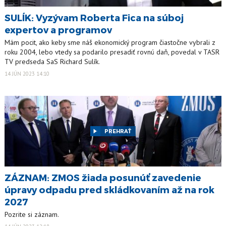
SULÍK: Vyzývam Roberta Fica na súboj
expertov a programov
Mám pocit, ako keby sme náš ekonomický program čiastočne vybrali z
roku 2004, lebo vtedy sa podarilo presadiť rovnú daň, povedal v TASR
TV predseda SaS Richard Sulík.
14 JÚN 2023 14:10
PREHRAŤ
ZÁZNAM: ZMOS žiada posunúť zavedenie
úpravy odpadu pred skládkovaním až na rok
2027
Pozrite si záznam.