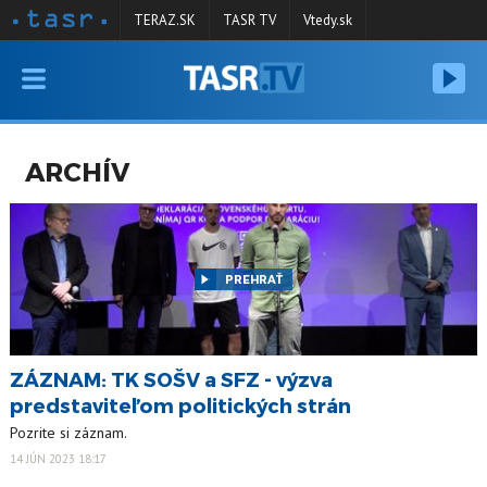
TERAZ.SK
TASR TV
Vtedy.sk
VYSIELANIE
RELÁCIE
ARCHÍV
SPRAVODAJSTVO
KONTAKT
ARCHÍV
PREHRAŤ
ZÁZNAM: TK SOŠV a SFZ - výzva
predstaviteľom politických strán
Pozrite si záznam.
14 JÚN 2023 18:17