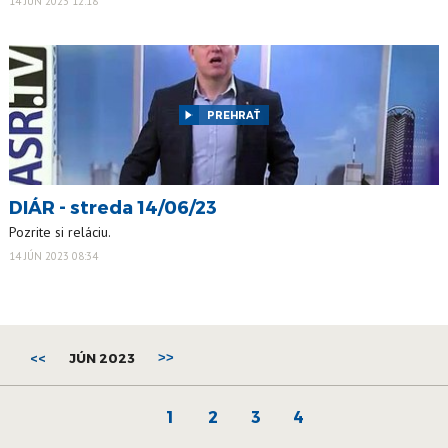
14 JÚN 2023 12:18
PREHRAŤ
DIÁR - streda 14/06/23
Pozrite si reláciu.
14 JÚN 2023 08:34
<<
JÚN 2023
>>
1
2
3
4