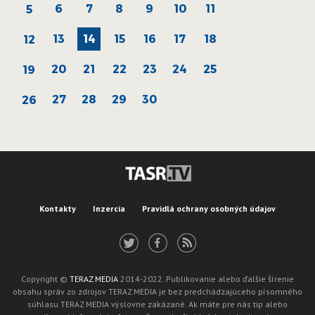
6
7
8
9
10
11
5
13
14
15
16
17
18
12
20
21
22
23
24
25
19
27
28
29
30
26
Kontakty
Inzercia
Pravidlá ochrany osobných údajov
Copyright ©
TERAZ MEDIA
2014-2022. Publikovanie alebo ďalšie šírenie
obsahu správ zo zdrojov TERAZ MEDIA je bez predchádzajúceho písomného
súhlasu TERAZ MEDIA výslovne zakázané. Ak máte pre nás tip alebo