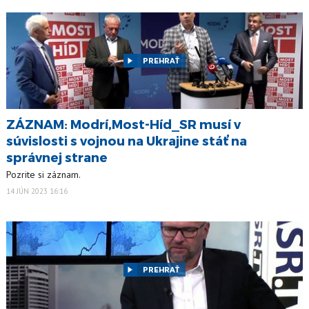
PREHRAŤ
ZÁZNAM: Modrí,Most-Híd_SR musí v
súvislosti s vojnou na Ukrajine stáť na
správnej strane
Pozrite si záznam.
14 JÚN 2023 16:16
PREHRAŤ