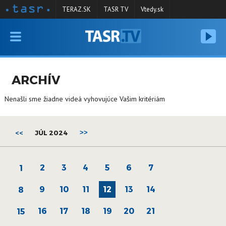
TERAZ.SK
TASR TV
Vtedy.sk
VYSIELANIE
RELÁCIE
ARCHÍV
SPRAVODAJSTVO
Nenašli sme žiadne videá vyhovujúce Vašim kritériám
KONTAKT
ARCHÍV
<<
JÚL 2024
>>
2
3
4
5
6
7
1
9
10
11
12
13
14
8
16
17
18
19
20
21
15