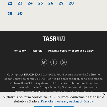
23
24
25
26
27
28
22
30
29
Kontakty
Inzercia
Pravidlá ochrany osobných údajov
Copyright ©
TERAZ MEDIA
2014-2022. Publikovanie alebo ďalšie šírenie
obsahu správ zo zdrojov TERAZ MEDIA je bez predchádzajúceho písomného
súhlasu TERAZ MEDIA výslovne zakázané. Ak máte pre nás tip alebo
zaujímavé informácie, fotografie, zvuky či videá, kontaktujte nás na
info@terazmedia.sk
, resp. telefonicky na +421 2 59 210 419.
✖
Žiadosť o zverejnenie opravy v zmysle zákona o publikáciách je možné zaslať
Súhlasím s použitím cookies na TASR.TV, ktoré využívame na zlepšenie
na adresu oprava@tasr.sk.
služieb v súlade s
Pravidlami ochrany osobných údajov
Web design and technology by
ADIT
.