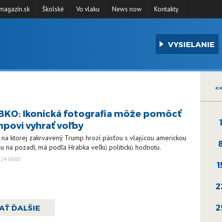
agazín.sk
Školské
Vo vlaku
News now
Kontakty
VYSIELANIE
<
KO: Ikonická fotografia môže pomôcť
povi vyhrať voľby
 na ktorej zakrvavený Trump hrozí päsťou s vlajúcou americkou
u na pozadí, má podľa Hrabka veľkú politickú hodnotu.
024 06:00
1
2
2
AŤ ĎALŠIE