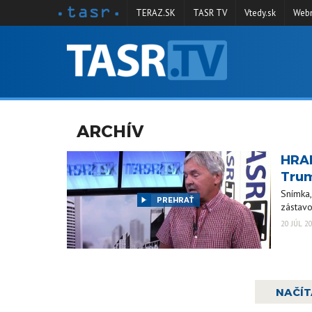
TERAZ.SK
TASR TV
Vtedy.sk
Webm
VYSIELANIE
RELÁCIE
SPRAVODAJSTVO
ARCHÍV
KONTAKT
HRAB
ARCHÍV
Trum
Snímka,
PREHRAŤ
zástavo
20 JÚL 2
NAČÍT