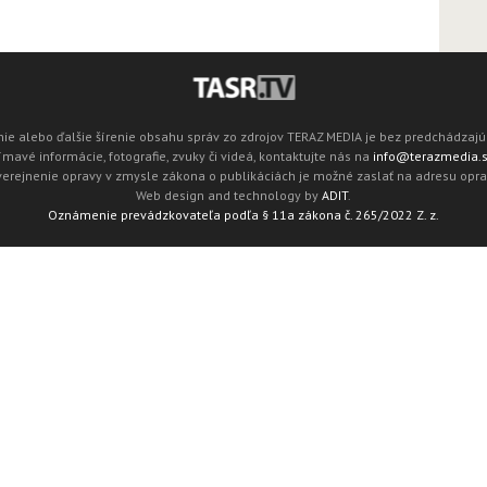
ie alebo ďalšie šírenie obsahu správ zo zdrojov TERAZ MEDIA je bez predchádza
mavé informácie, fotografie, zvuky či videá, kontaktujte nás na
info@terazmedia.
verejnenie opravy v zmysle zákona o publikáciách je možné zaslať na adresu opr
Web design and technology by
ADIT
.
Oznámenie prevádzkovateľa podľa § 11a zákona č. 265/2022 Z. z.