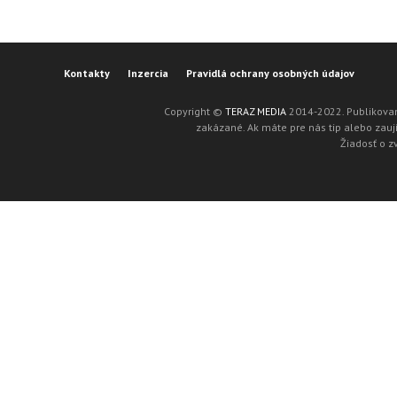
Kontakty
Inzercia
Pravidlá ochrany osobných údajov
Copyright ©
TERAZ MEDIA
2014-2022. Publikovan
zakázané. Ak máte pre nás tip alebo zaují
Žiadosť o z