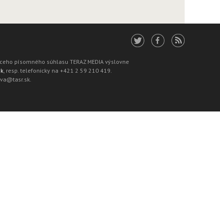
júceho písomného súhlasu TERAZ MEDIA výslovne
sk
, resp. telefonicky na +421 2 59 210 419.
ava@tasr.sk.