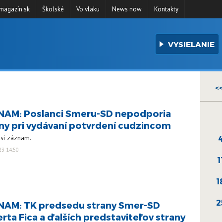
agazín.sk
Školské
Vo vlaku
News now
Kontakty
VYSIELANIE
<
AM: Poslanci Smeru-SD nepodporia
y pri vydávaní potvrdení cudzincom
 si záznam.
23 14:50
1
1
2
AM: TK predsedu strany Smer-SD
rta Fica a ďalších predstaviteľov strany