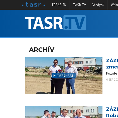
TERAZ.SK
TASR TV
Vtedy.sk
Webm
VYSIELANIE
RELÁCIE
SPRAVODAJSTVO
ARCHÍV
KONTAKT
ZÁZN
ARCHÍV
zmen
Pozrite
PREHRAŤ
6 SEP 20
ZÁZN
Robe