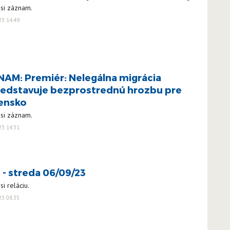
 si záznam.
23 14:49
AM: Premiér: Nelegálna migrácia
edstavuje bezprostrednú hrozbu pre
ensko
 si záznam.
23 14:31
 - streda 06/09/23
si reláciu.
23 08:35