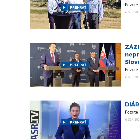
Pozrite
PREHRAŤ
6 SEP 20
ZÁZN
nepr
Slov
PREHRAŤ
Pozrite
6 SEP 20
DIÁR
Pozrite 
6 SEP 20
PREHRAŤ