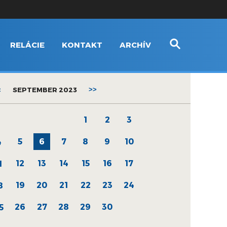
RELÁCIE
KONTAKT
ARCHÍV
<
SEPTEMBER 2023
>>
1
2
3
5
6
7
8
9
10
4
12
13
14
15
16
17
1
19
20
21
22
23
24
8
26
27
28
29
30
5