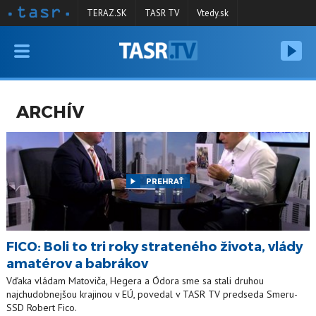
TERAZ.SK
TASR TV
Vtedy.sk
VYSIELANIE
RELÁCIE
ARCHÍV
SPRAVODAJSTVO
KONTAKT
ARCHÍV
PREHRAŤ
FICO: Boli to tri roky strateného života, vlády
amatérov a babrákov
Vďaka vládam Matoviča, Hegera a Ódora sme sa stali druhou
najchudobnejšou krajinou v EÚ, povedal v TASR TV predseda Smeru-
SSD Robert Fico.