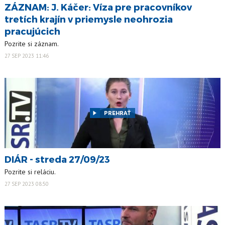
ZÁZNAM: J. Káčer: Víza pre pracovníkov
tretích krajín v priemysle neohrozia
pracujúcich
Pozrite si záznam.
27 SEP 2023 11:46
PREHRAŤ
DIÁR - streda 27/09/23
Pozrite si reláciu.
27 SEP 2023 08:50