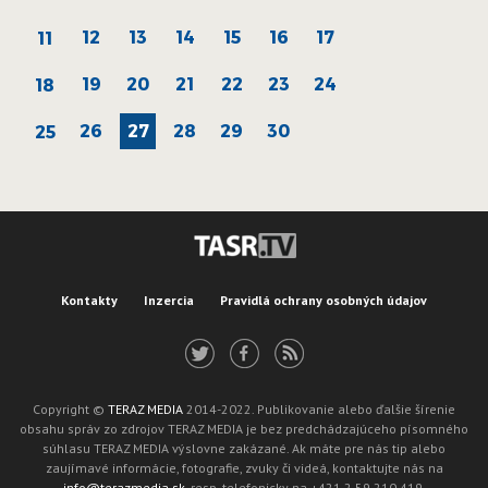
12
13
14
15
16
17
11
19
20
21
22
23
24
18
26
27
28
29
30
25
Kontakty
Inzercia
Pravidlá ochrany osobných údajov
Copyright ©
TERAZ MEDIA
2014-2022. Publikovanie alebo ďalšie šírenie
obsahu správ zo zdrojov TERAZ MEDIA je bez predchádzajúceho písomného
súhlasu TERAZ MEDIA výslovne zakázané. Ak máte pre nás tip alebo
zaujímavé informácie, fotografie, zvuky či videá, kontaktujte nás na
info@terazmedia.sk
, resp. telefonicky na +421 2 59 210 419.