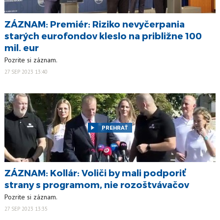
ZÁZNAM: Premiér: Riziko nevyčerpania
starých eurofondov kleslo na približne 100
mil. eur
Pozrite si záznam.
27 SEP 2023 13:40
PREHRAŤ
ZÁZNAM: Kollár: Voliči by mali podporiť
strany s programom, nie rozoštvávačov
Pozrite si záznam.
27 SEP 2023 13:35