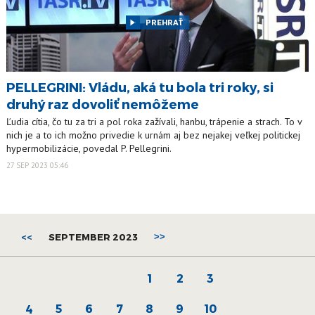
PREHRAŤ
PELLEGRINI: Vládu, aká tu bola tri roky, si
druhý raz dovoliť nemôžeme
Ľudia cítia, čo tu za tri a pol roka zažívali, hanbu, trápenie a strach. To v
nich je a to ich možno privedie k urnám aj bez nejakej veľkej politickej
hypermobilizácie, povedal P. Pellegrini.
27 SEP 2023 05:46
<<
SEPTEMBER 2023
>>
1
2
3
5
6
7
8
9
10
4