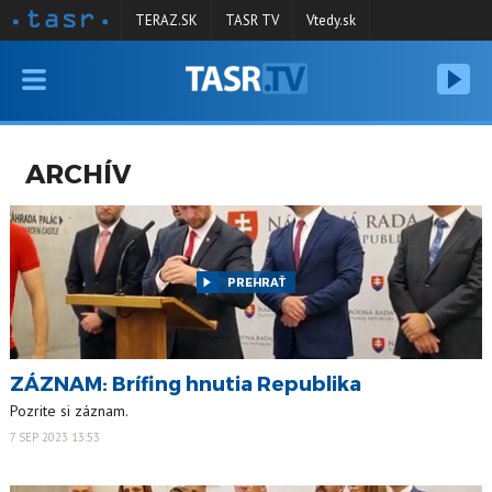
TERAZ.SK
TASR TV
Vtedy.sk
VYSIELANIE
RELÁCIE
ARCHÍV
SPRAVODAJSTVO
KONTAKT
ARCHÍV
PREHRAŤ
ZÁZNAM: Brífing hnutia Republika
Pozrite si záznam.
7 SEP 2023 13:53