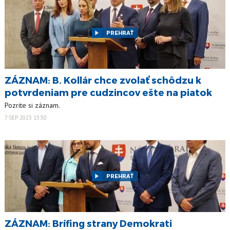
PREHRAŤ
ZÁZNAM: B. Kollár chce zvolať schôdzu k
potvrdeniam pre cudzincov ešte na piatok
Pozrite si záznam.
7 SEP 2023 13:50
PREHRAŤ
ZÁZNAM: Brífing strany Demokrati