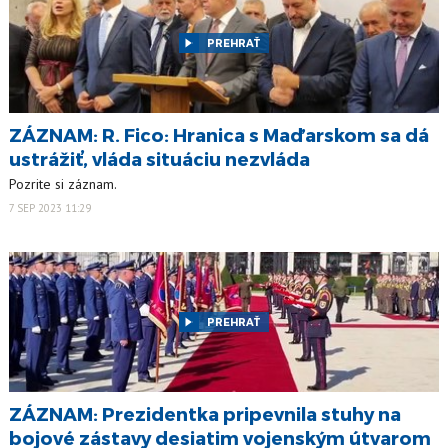
PREHRAŤ
ZÁZNAM: R. Fico: Hranica s Maďarskom sa dá
ustrážiť, vláda situáciu nezvláda
Pozrite si záznam.
7 SEP 2023 11:29
PREHRAŤ
ZÁZNAM: Prezidentka pripevnila stuhy na
bojové zástavy desiatim vojenským útvarom