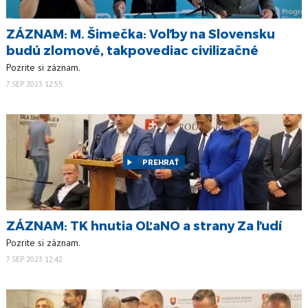
ZÁZNAM: M. Šimečka: Voľby na Slovensku
budú zlomové, takpovediac civilizačné
Pozrite si záznam.
7 SEP 2023 12:55
PREHRAŤ
ZÁZNAM: TK hnutia OĽaNO a strany Za ľudí
Pozrite si záznam.
7 SEP 2023 12:42