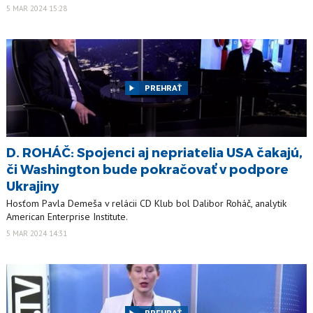
5 MAR 2024 15:28
PREHRAŤ
D. ROHÁČ: Spojenci aj nepriatelia USA čakajú,
či Washington bude pokračovať v podpore
Ukrajiny
Hosťom Pavla Demeša v relácii CD Klub bol Dalibor Roháč, analytik
American Enterprise Institute.
5 MAR 2024 14:31