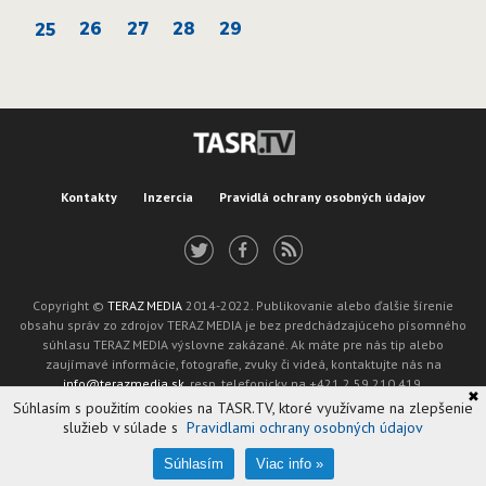
26
27
28
29
25
Kontakty
Inzercia
Pravidlá ochrany osobných údajov
Copyright ©
TERAZ MEDIA
2014-2022. Publikovanie alebo ďalšie šírenie
obsahu správ zo zdrojov TERAZ MEDIA je bez predchádzajúceho písomného
súhlasu TERAZ MEDIA výslovne zakázané. Ak máte pre nás tip alebo
zaujímavé informácie, fotografie, zvuky či videá, kontaktujte nás na
info@terazmedia.sk
, resp. telefonicky na +421 2 59 210 419.
✖
Žiadosť o zverejnenie opravy v zmysle zákona o publikáciách je možné zaslať
Súhlasím s použitím cookies na TASR.TV, ktoré využívame na zlepšenie
na adresu oprava@tasr.sk.
služieb v súlade s
Pravidlami ochrany osobných údajov
Web design and technology by
ADIT
.
Oznámenie prevádzkovateľa podľa § 11a zákona č. 265/2022 Z. z.
Súhlasím
Viac info »