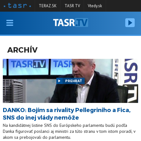
TERAZ.SK
TASR TV
Vtedy.sk
VYSIELANIE
RELÁCIE
ARCHÍV
SPRAVODAJSTVO
KONTAKT
ARCHÍV
PREHRAŤ
DANKO: Bojím sa rivality Pellegriniho a Fica,
SNS do inej vlády nemôže
Na kandidátnej listine SNS do Európskeho parlamentu budú podľa
Danka figurovať poslanci aj ministri za túto stranu v tom istom poradí, v
akom sa prebojovali do parlamentu.