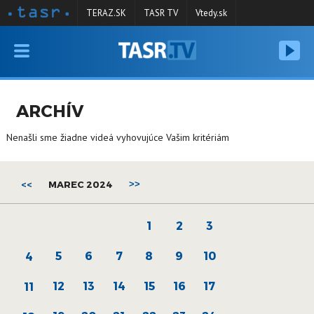
TERAZ.SK
TASR TV
Vtedy.sk
VYSIELANIE
RELÁCIE
ARCHÍV
SPRAVODAJSTVO
Nenašli sme žiadne videá vyhovujúce Vašim kritériám
KONTAKT
ARCHÍV
<<
MAREC 2024
>>
1
2
3
5
6
7
8
9
10
4
12
13
14
15
16
17
11