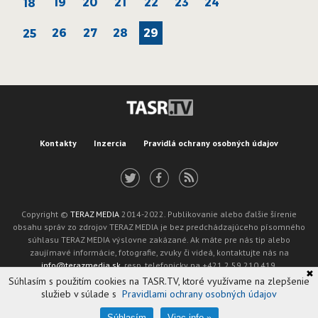
19
20
21
22
23
24
18
26
27
28
29
25
Kontakty
Inzercia
Pravidlá ochrany osobných údajov
Copyright ©
TERAZ MEDIA
2014-2022. Publikovanie alebo ďalšie šírenie
obsahu správ zo zdrojov TERAZ MEDIA je bez predchádzajúceho písomného
súhlasu TERAZ MEDIA výslovne zakázané. Ak máte pre nás tip alebo
zaujímavé informácie, fotografie, zvuky či videá, kontaktujte nás na
info@terazmedia.sk
, resp. telefonicky na +421 2 59 210 419.
✖
Žiadosť o zverejnenie opravy v zmysle zákona o publikáciách je možné zaslať
Súhlasím s použitím cookies na TASR.TV, ktoré využívame na zlepšenie
na adresu oprava@tasr.sk.
služieb v súlade s
Pravidlami ochrany osobných údajov
Web design and technology by
ADIT
.
Oznámenie prevádzkovateľa podľa § 11a zákona č. 265/2022 Z. z.
Súhlasím
Viac info »