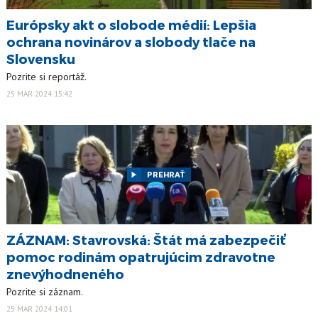
Európsky akt o slobode médií: Lepšia
ochrana novinárov a slobody tlače na
Slovensku
Pozrite si reportáž.
25 MAR 2024 15:42
PREHRAŤ
ZÁZNAM: Stavrovská: Štát má zabezpečiť
pomoc rodinám opatrujúcim zdravotne
znevýhodneného
Pozrite si záznam.
25 MAR 2024 14:01