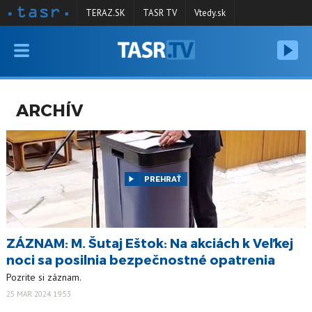
TERAZ.SK
TASR TV
Vtedy.sk
VYSIELANIE
RELÁCIE
ARCHÍV
SPRAVODAJSTVO
KONTAKT
ARCHÍV
PREHRAŤ
ZÁZNAM: M. Šutaj Eštok: Na akciách k Veľkej
noci sa posilnia bezpečnostné opatrenia
Pozrite si záznam.
25 MAR 2024 19:53