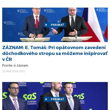
PREHRAŤ
ZÁZNAM: E. Tomáš: Pri opätovnom zavedení
dôchodkového stropu sa môžeme inšpirovať
v ČR
Pozrite si záznam.
25 MAR 2024 13:02
PREHRAŤ