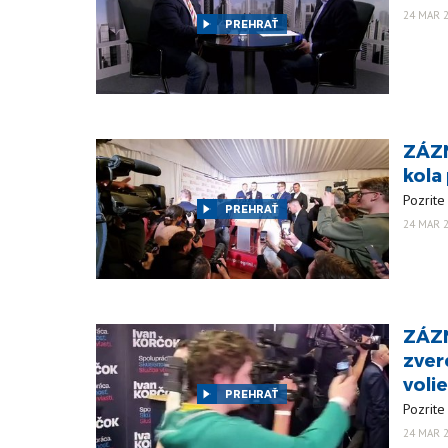
24 MAR 2
PREHRAŤ
ZÁZN
kola
Pozrite
PREHRAŤ
24 MAR 2
ZÁZN
zver
voli
PREHRAŤ
Pozrite
24 MAR 2