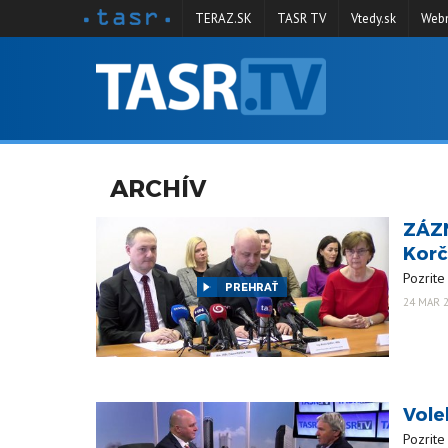
TERAZ.SK
TASR TV
Vtedy.sk
Webm
VYSIELANIE
RELÁCIE
SPRAVODAJSTVO
ARCHÍV
KONTAKT
ZÁZN
ARCHÍV
Korč
Pozrite
PREHRAŤ
24 MAR 2
Vole
Pozrite