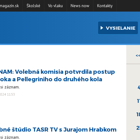
agazín.sk
Školské
Vo vlaku
News now
Kontakty
VYSIELANIE
<
AM: Volebná komisia potvrdila postup
oka a Pellegriniho do druhého kola
 si záznam.
024 11:53
1
1
2
bné štúdio TASR TV s Jurajom Hrabkom
 si záznam.