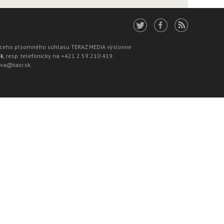
júceho písomného súhlasu TERAZ MEDIA výslovne
sk
, resp. telefonicky na +421 2 59 210 419.
ava@tasr.sk.