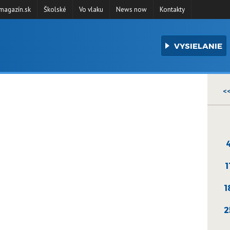
agazín.sk
Školské
Vo vlaku
News now
Kontakty
VYSIELANIE
<
1
1
2