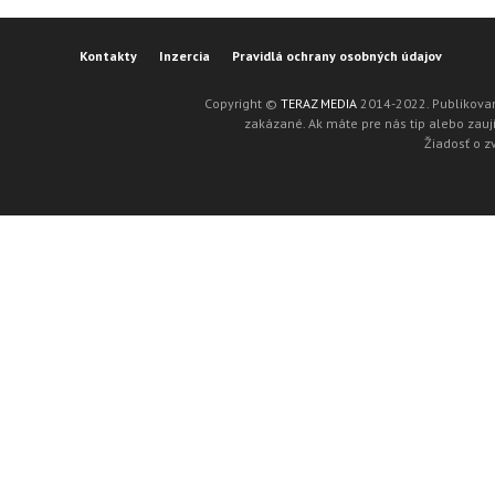
Kontakty
Inzercia
Pravidlá ochrany osobných údajov
Copyright ©
TERAZ MEDIA
2014-2022. Publikovan
zakázané. Ak máte pre nás tip alebo zaují
Žiadosť o z