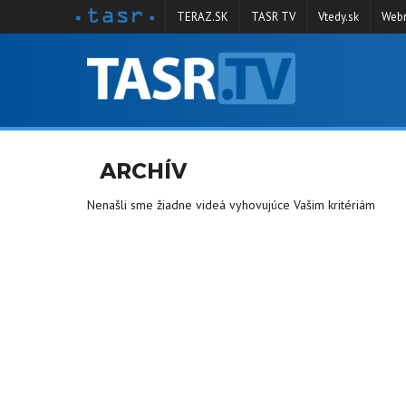
TERAZ.SK
TASR TV
Vtedy.sk
Webm
VYSIELANIE
RELÁCIE
SPRAVODAJSTVO
ARCHÍV
KONTAKT
Nenašli sme žiadne videá vyhovujúce Vašim kritériám
ARCHÍV