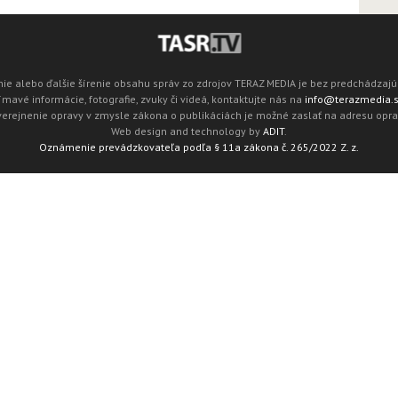
ie alebo ďalšie šírenie obsahu správ zo zdrojov TERAZ MEDIA je bez predchádza
mavé informácie, fotografie, zvuky či videá, kontaktujte nás na
info@terazmedia.
verejnenie opravy v zmysle zákona o publikáciách je možné zaslať na adresu opr
Web design and technology by
ADIT
.
Oznámenie prevádzkovateľa podľa § 11a zákona č. 265/2022 Z. z.